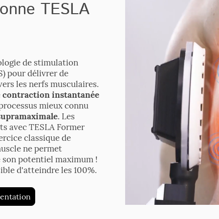
ionne TESLA
logie de stimulation
) pour délivrer de
vers les nerfs musculaires.
e
contraction instantanée
 processus mieux connu
supramaximale
. Les
nts avec TESLA Former
ercice classique de
muscle ne permet
e son potentiel maximum !
ible d'atteindre les 100%.
entation